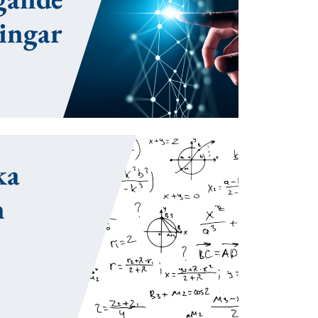
ingar
ka
n