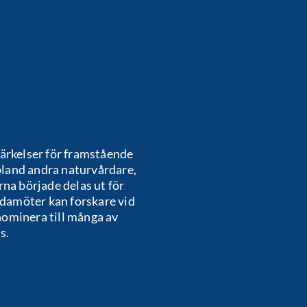
rkelser för framstående
l bland andra naturvårdare,
rna började delas ut för
damöter kan forskare vid
nominera till många av
s.