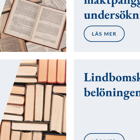
undersökn
LÄS MER
Lindboms
belöninge