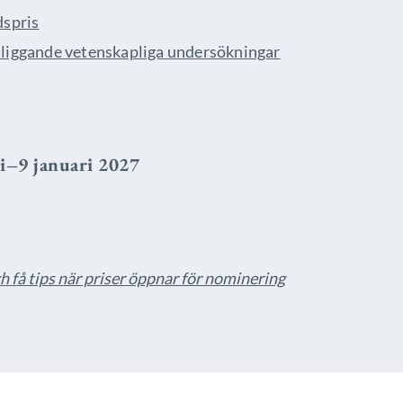
dspris
påliggande vetenskapliga undersökningar
i–9 januari 2027
få tips när priser öppnar för nominering