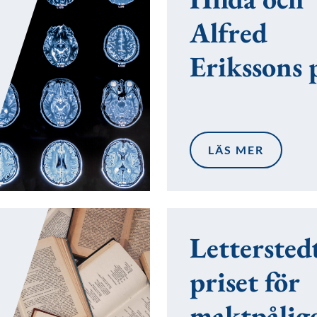
Alfred
Erikssons 
LÄS MER
Lettersted
priset för
maktpålig