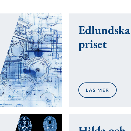
Edlundska
priset
LÄS MER
Hilda och