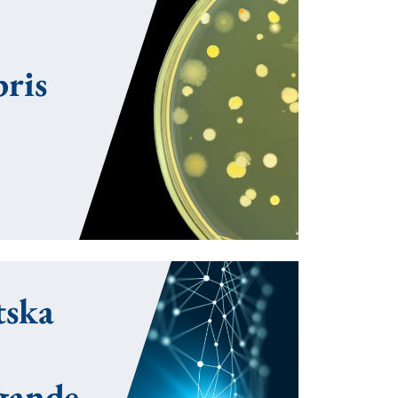
pris
tska
gande