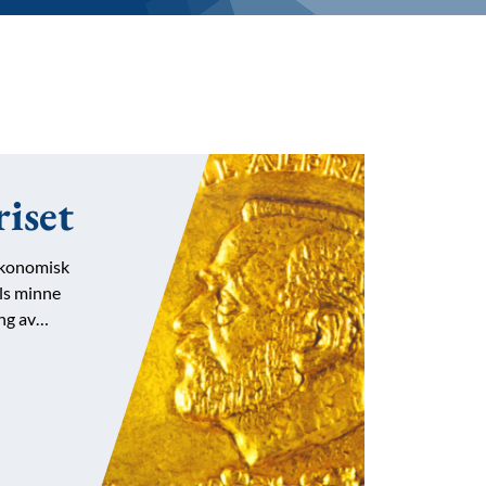
iset
 ekonomisk
els minne
ing av…