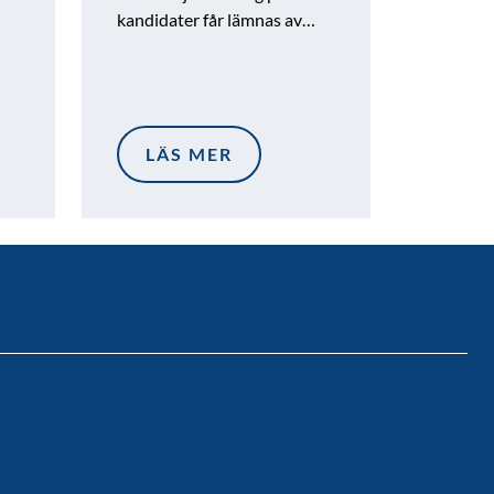
kandidater får lämnas av…
LÄS MER