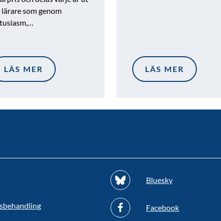
ll lärare som genom
tusiasm,…
LÄS MER
LÄS MER
Bluesky
sbehandling
Facebook