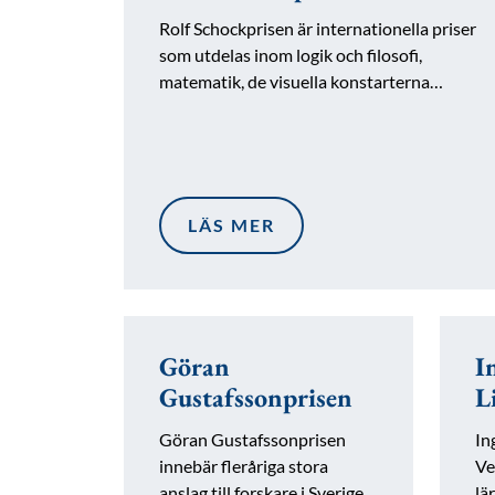
Rolf Schockprisen är internationella priser
som utdelas inom logik och filosofi,
matematik, de visuella konstarterna…
LÄS MER
Göran
I
Gustafssonprisen
L
Göran Gustafssonprisen
In
innebär fleråriga stora
Ve
anslag till forskare i Sverige,
lä