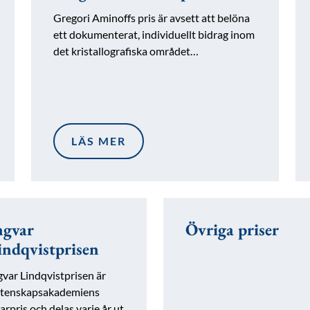
Gregori Aminoffs pris är avsett att belöna
ett dokumenterat, individuellt bidrag inom
det kristallografiska området…
LÄS MER
ngvar
Övriga priser
indqvistprisen
gvar Lindqvistprisen är
tenskapsakademiens
rarpris och delas varje år ut