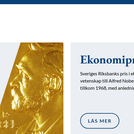
Ekonomipr
Sveriges Riksbanks pris i
vetenskap till Alfred Nob
tillkom 1968, med anledn
LÄS MER