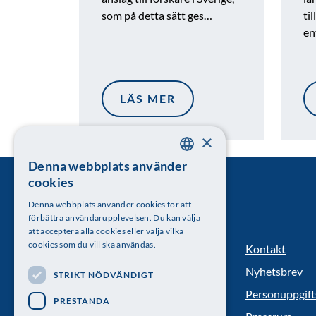
som på detta sätt ges…
ti
en
LÄS MER
×
Denna webbplats använder
SWEDISH
cookies
ENGLISH
Denna webbplats använder cookies för att
förbättra användarupplevelsen. Du kan välja
att acceptera alla cookies eller välja vilka
cookies som du vill ska användas.
Kontakt
Kungl. Vetenskapsakademien
Nyhetsbrev
STRIKT NÖDVÄNDIGT
Besöksadress: Lilla Frescativägen 4A
Personuppgift
PRESTANDA
Telefon: 08-673 95 00