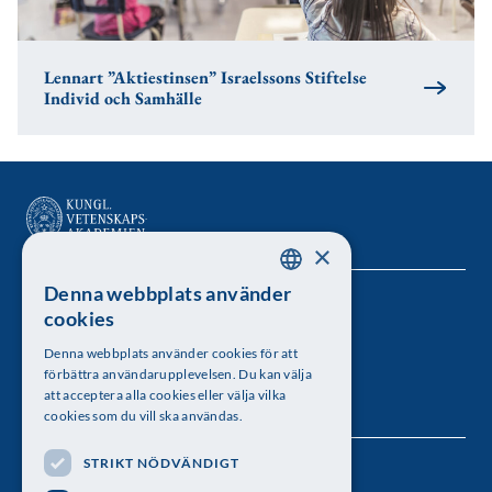
Lennart ”Aktiestinsen” Israelssons Stiftelse
Individ och Samhälle
×
Denna webbplats använder
SWEDISH
Kungl. Vetenskapsakademien
cookies
ENGLISH
Besöksadress: Lilla Frescativägen 4A
Denna webbplats använder cookies för att
förbättra användarupplevelsen. Du kan välja
Telefon: 08-673 95 00
att acceptera alla cookies eller välja vilka
cookies som du vill ska användas.
STRIKT NÖDVÄNDIGT
Följ oss