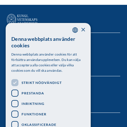
×
Denna webbplats använder
SWEDISH
Kungl. Vetenskapsakademien
cookies
ENGLISH
Besöksadress: Lilla Frescativägen 4A
Denna webbplats använder cookies för att
förbättra användarupplevelsen. Du kan välja
att acceptera alla cookies eller välja vilka
Telefon: 08-673 95 00
cookies som du vill ska användas.
STRIKT NÖDVÄNDIGT
Följ oss
PRESTANDA
INRIKTNING
FUNKTIONER
OKLASSIFICERADE