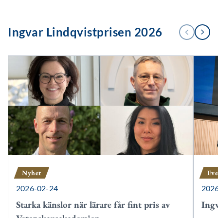
1
Ingvar Lindqvistprisen 2026
FÖREGÅENDE
NÄSTA
/
2
Nyhet
Ev
2026-02-24
202
Starka känslor när lärare får fint pris av
Ing