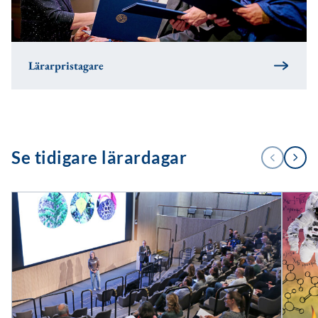
Lärarpristagare
1
Se tidigare lärardagar
FÖREGÅENDE
NÄSTA
/
3