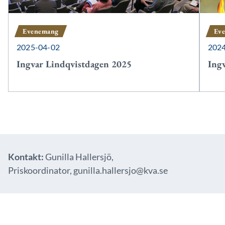
Evenemang
Ev
2025-04-02
202
Ingvar Lindqvistdagen 2025
Ing
Kontakt:
Gunilla Hallersjö,
Priskoordinator,
gunilla.hallersjo@kva.se