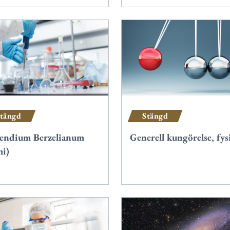
tängd
Stängd
pendium Berzelianum
Generell kungörelse, fys
mi)