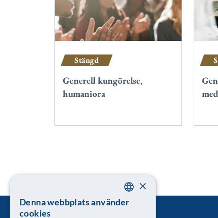
Stängd
S
Generell kungörelse,
Gene
humaniora
med
×
Denna webbplats använder
SWEDISH
cookies