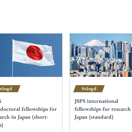
tängd
Stängd
S
JSPS international
doctoral fellowships for
fellowships for research
arch in Japan (short-
Japan (standard)
m)