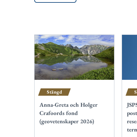
Stängd
S
Anna-Greta och Holger
JSP
Crafoords fond
post
(geovetenskaper 2026)
rese
ter