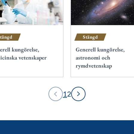
tängd
Stängd
rell kungörelse,
Generell kungörelse,
icinska vetenskaper
astronomi och
rymdvetenskap
1
2