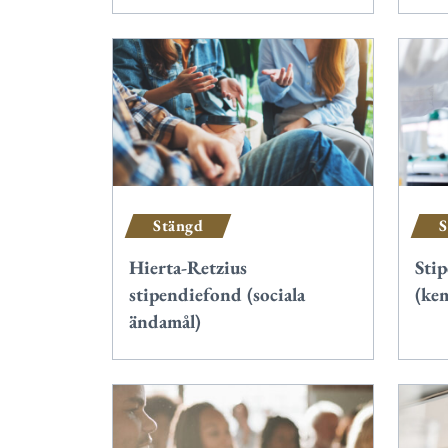
Stängd
S
Hierta-Retzius
Sti
stipendiefond (sociala
(ke
ändamål)