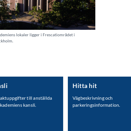
demiens lokaler ligger i Frescatiområdet i
ckholm.
sli
Hitta hit
ktuppgifter till anställda
Vägbeskrivning och
Akademiens kansli.
parkeringsinformation.