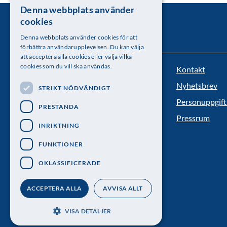
Denna webbplats använder
SWEDISH
cookies
ENGLISH
Denna webbplats använder cookies för att
förbättra användarupplevelsen. Du kan välja
att acceptera alla cookies eller välja vilka
cookies som du vill ska användas.
Kontakt
Kungl. Vetenskapsakademien
Nyhetsbrev
STRIKT NÖDVÄNDIGT
Besöksadress: Lilla Frescativägen 4A
Personuppgift
PRESTANDA
Telefon: 08-673 95 00
Pressrum
INRIKTNING
FUNKTIONER
OKLASSIFICERADE
ACCEPTERA ALLA
AVVISA ALLT
VISA DETALJER