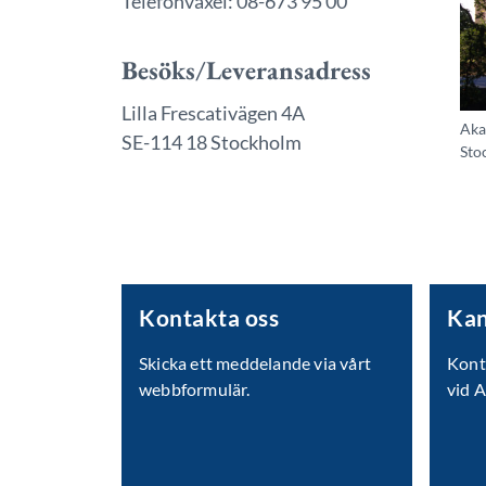
Telefonväxel: 08-673 95 00
Besöks/Leveransadress
Lilla Frescativägen 4A
Aka
SE-114 18 Stockholm
Sto
Kontakta oss
Kan
Skicka ett meddelande via vårt
Konta
webbformulär.
vid 