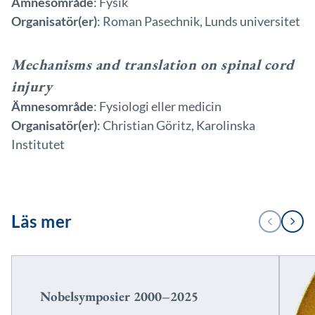
Ämnesområde
: Fysik
Organisatör(er)
: Roman Pasechnik, Lunds universitet
Mechanisms and translation on spinal cord
injury
Ämnesområde
: Fysiologi eller medicin
Organisatör(er)
: Christian Göritz, Karolinska
Institutet
1
Läs mer
FÖREGÅENDE
NÄSTA
/
3
Nobelsymposier 2000–2025