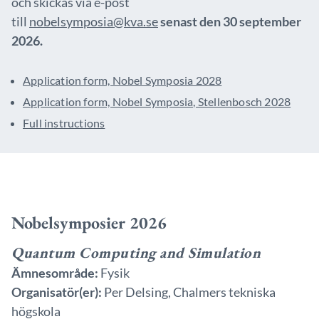
och skickas via e-post
till
nobelsymposia@kva.se
senast den 30 september
2026.
Application form, Nobel Symposia 2028
Application form, Nobel Symposia, Stellenbosch 2028
Full instructions
Nobelsymposier 2026
Quantum Computing and Simulation
Ämnesområde:
Fysik
Organisatör(er):
Per Delsing, Chalmers tekniska
högskola