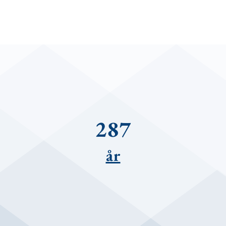
287
år