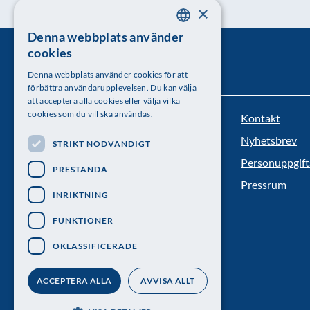
×
Denna webbplats använder
SWEDISH
cookies
ENGLISH
Denna webbplats använder cookies för att
förbättra användarupplevelsen. Du kan välja
att acceptera alla cookies eller välja vilka
cookies som du vill ska användas.
Kontakt
Kungl. Vetenskapsakademien
Nyhetsbrev
STRIKT NÖDVÄNDIGT
Besöksadress: Lilla Frescativägen 4A
Personuppgift
PRESTANDA
Telefon: 08-673 95 00
Pressrum
INRIKTNING
FUNKTIONER
OKLASSIFICERADE
ACCEPTERA ALLA
AVVISA ALLT