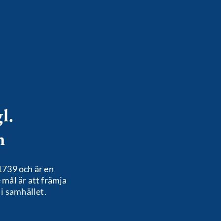
l.
n
1739 och är en
mål är att främja
i samhället.