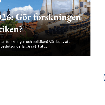
26: Gör forskningen
itiken?
lan forskningen och politiken? Värdet av att
beslutsunderlag är svårt att...