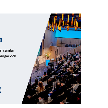
n
l samlar
sningar och