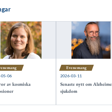
ngar
venemang
Evenemang
-05-06
2026-03-11
lror av kosmiska
Senaste nytt om Alzheime
osioner
sjukdom