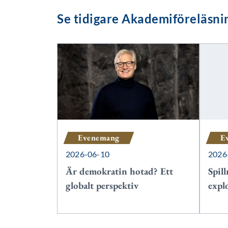
Se tidigare Akademiföreläsni
Evenemang
E
2026-06-10
2026
Är demokratin hotad? Ett
Spil
globalt perspektiv
expl