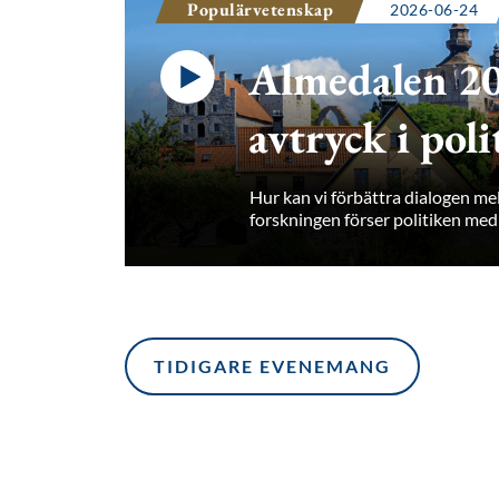
Populärvetenskap
2026-06-24
Almedalen 20
avtryck i pol
Hur kan vi förbättra dialogen mel
forskningen förser politiken med 
TIDIGARE EVENEMANG