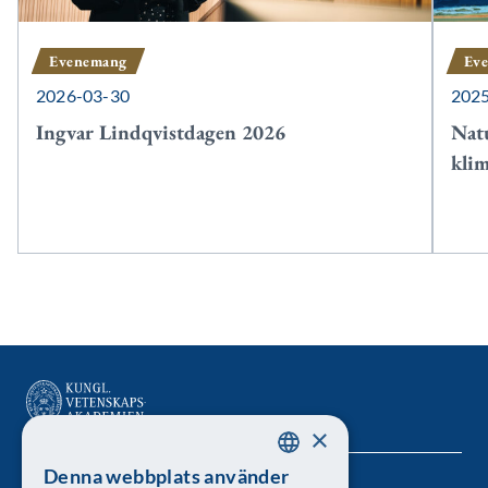
Evenemang
Ev
2026-03-30
202
Ingvar Lindqvistdagen 2026
Nat
kli
×
Denna webbplats använder
SWEDISH