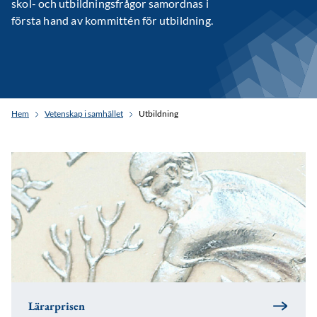
skol- och utbildningsfrågor samordnas i
första hand av kommittén för utbildning.
Hem
Vetenskap i samhället
Utbildning
Lärarprisen