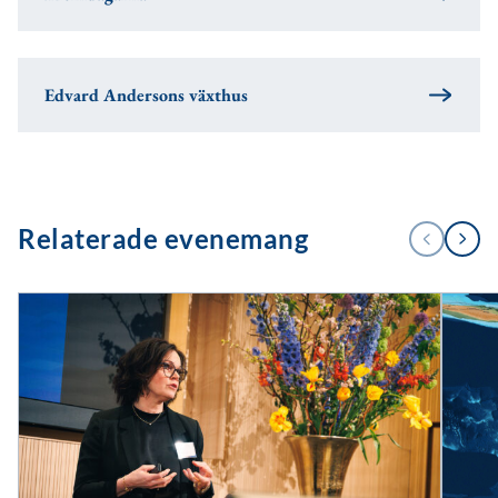
Edvard Andersons växthus
1
Relaterade evenemang
FÖREGÅENDE
NÄSTA
/
4