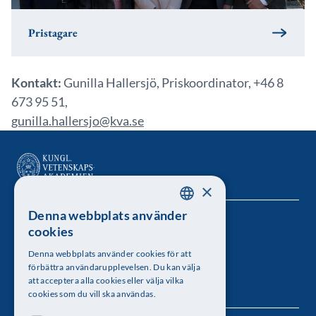
Pristagare
Kontakt:
Gunilla Hallersjö, Priskoordinator, +46 8
673 95 51,
gunilla.hallersjo@kva.se
×
Denna webbplats använder
SWEDISH
Kungl. Vetenskapsakademien
cookies
ENGLISH
Besöksadress: Lilla Frescativägen 4A
Denna webbplats använder cookies för att
förbättra användarupplevelsen. Du kan välja
att acceptera alla cookies eller välja vilka
Telefon: 08-673 95 00
cookies som du vill ska användas.