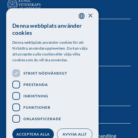
×
Denna webbplats använder
SWEDISH
Kungl. Vetenskapsakademien
cookies
ENGLISH
Besöksadress: Lilla Frescativägen 4A
Denna webbplats använder cookies för att
förbättra användarupplevelsen. Du kan välja
att acceptera alla cookies eller välja vilka
Telefon: 08-673 95 00
cookies som du vill ska användas.
STRIKT NÖDVÄNDIGT
Följ oss
PRESTANDA
INRIKTNING
FUNKTIONER
OKLASSIFICERADE
ACCEPTERA ALLA
AVVISA ALLT
Kontakt
Nyhetsbrev
Personuppgiftsbehandling