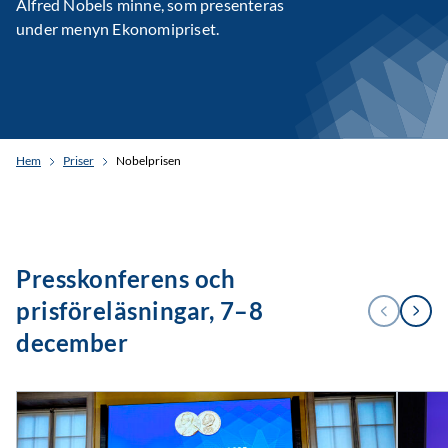
Alfred Nobels minne, som presenteras
under menyn Ekonomipriset.
Hem
Priser
Nobelprisen
Presskonferens och
1
prisföreläsningar, 7–8
FÖREGÅENDE
NÄSTA
/
2
december