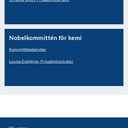
Nobelkommittén för kemi
Kommittéledamöter
Louise Dahlgren, Prisadministratör