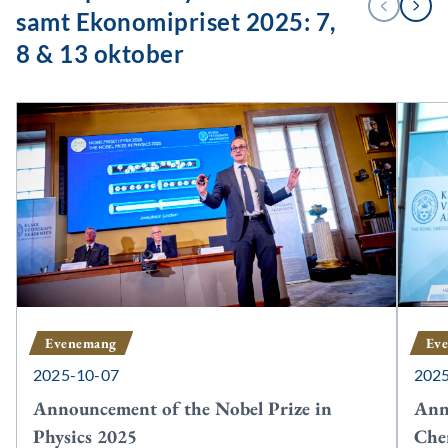
FÖREGÅENDE
NÄSTA
/
samt Ekonomipriset 2025: 7,
3
8 & 13 oktober
Evenemang
Ev
2025-10-07
202
Announcement of the Nobel Prize in
Ann
Physics 2025
Che