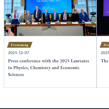
Evenemang
Ev
2025-12-07
202
Press conference with the 2025 Laureates
The
in Physics, Chemistry and Economic
Sciences