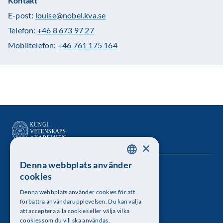
Kontakt
E-post:
louise@nobel.kva.se
Telefon:
+46 8 673 97 27
Mobiltelefon:
+46 761 175 164
×
Denna webbplats använder
SWEDISH
Kungl. Vetenskapsakademien
cookies
ENGLISH
Besöksadress: Lilla Frescativägen 4A
Denna webbplats använder cookies för att
förbättra användarupplevelsen. Du kan välja
Telefon: 08-673 95 00
att acceptera alla cookies eller välja vilka
cookies som du vill ska användas.