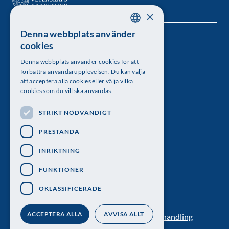
×
Denna webbplats använder
SWEDISH
Kungl. Vetenskapsakademien
cookies
ENGLISH
Besöksadress: Lilla Frescativägen 4A
Denna webbplats använder cookies för att
förbättra användarupplevelsen. Du kan välja
Telefon: 08-673 95 00
att acceptera alla cookies eller välja vilka
cookies som du vill ska användas.
STRIKT NÖDVÄNDIGT
Följ oss
PRESTANDA
INRIKTNING
FUNKTIONER
OKLASSIFICERADE
ACCEPTERA ALLA
AVVISA ALLT
Kontakt
Nyhetsbrev
Personuppgiftsbehandling