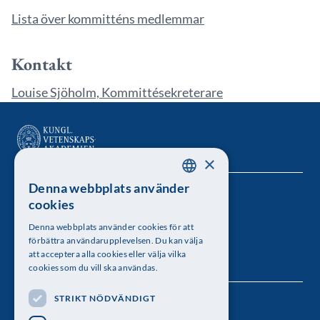
Lista över kommitténs medlemmar
Kontakt
Louise Sjöholm, Kommittésekreterare
×
Denna webbplats använder
SWEDISH
Kungl. Vetenskapsakademien
cookies
ENGLISH
Besöksadress: Lilla Frescativägen 4A
Denna webbplats använder cookies för att
förbättra användarupplevelsen. Du kan välja
Telefon: 08-673 95 00
att acceptera alla cookies eller välja vilka
cookies som du vill ska användas.
STRIKT NÖDVÄNDIGT
Följ oss