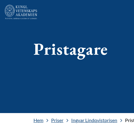
Pristagare
Hem
Priser
Ingvar Lindqvistprisen
Pris