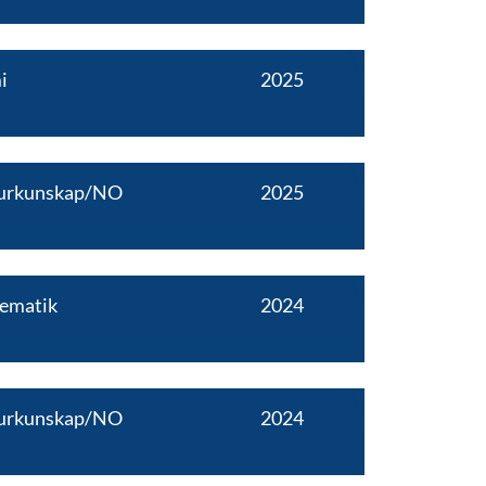
i
2025
urkunskap/NO
2025
ematik
2024
urkunskap/NO
2024