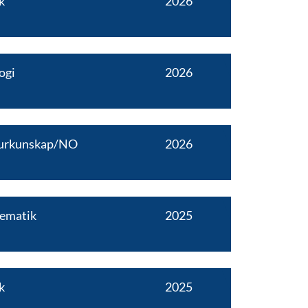
k
2026
ogi
2026
urkunskap/NO
2026
ematik
2025
k
2025