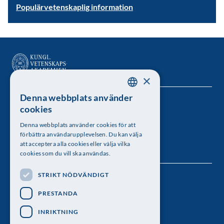
Populärvetenskaplig information
×
Denna webbplats använder
SWEDISH
Kungl. Vetenskapsakademien
cookies
ENGLISH
Besöksadress: Lilla Frescativägen 4A
Denna webbplats använder cookies för att
förbättra användarupplevelsen. Du kan välja
Telefon: 08-673 95 00
att acceptera alla cookies eller välja vilka
cookies som du vill ska användas.
STRIKT NÖDVÄNDIGT
Följ oss
PRESTANDA
INRIKTNING