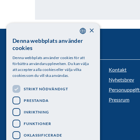
×
Denna webbplats använder
SWEDISH
cookies
ENGLISH
Denna webbplats använder cookies för att
förbättra användarupplevelsen. Du kan välja
Kontakt
att acceptera alla cookies eller välja vilka
Kungl. Vetenskapsakademien
cookies som du vill ska användas.
Nyhetsbrev
Besöksadress: Lilla Frescativägen 4A
STRIKT NÖDVÄNDIGT
Personuppgift
Telefon: 08-673 95 00
Pressrum
PRESTANDA
INRIKTNING
FUNKTIONER
OKLASSIFICERADE