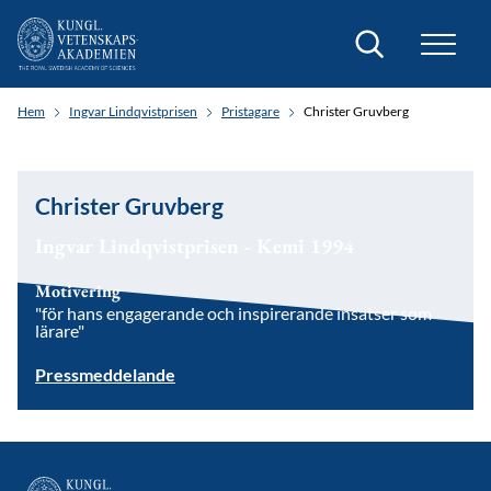
Sök
Hem
Ingvar Lindqvistprisen
Pristagare
Christer Gruvberg
Christer Gruvberg
Ingvar Lindqvistprisen - Kemi 1994
Motivering
"för hans engagerande och inspirerande insatser som
lärare"
Pressmeddelande