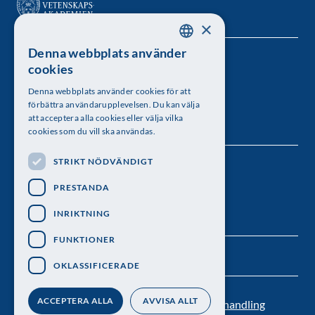
×
Denna webbplats använder
SWEDISH
Kungl. Vetenskapsakademien
cookies
ENGLISH
Besöksadress: Lilla Frescativägen 4A
Denna webbplats använder cookies för att
förbättra användarupplevelsen. Du kan välja
Telefon: 08-673 95 00
att acceptera alla cookies eller välja vilka
cookies som du vill ska användas.
STRIKT NÖDVÄNDIGT
Följ oss
PRESTANDA
INRIKTNING
FUNKTIONER
OKLASSIFICERADE
ACCEPTERA ALLA
AVVISA ALLT
Kontakt
Nyhetsbrev
Personuppgiftsbehandling