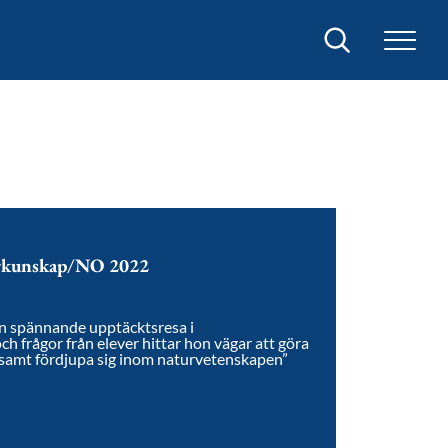
Sök
urkunskap/NO 2022
 en spännande upptäcktsresa i
h frågor från elever hittar hon vägar att göra
r samt fördjupa sig inom naturvetenskapen”