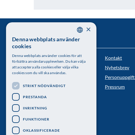
×
Denna webbplats använder
SWEDISH
cookies
ENGLISH
Denna webbplats använder cookies för att
Kontakt
Kungl. Vetenskapsakademien
förbättra användarupplevelsen. Du kan välja
Nyhetsbrev
att acceptera alla cookies eller välja vilka
Besöksadress: Lilla Frescativägen 4A
cookies som du vill ska användas.
Personuppgift
Telefon: 08-673 95 00
STRIKT NÖDVÄNDIGT
Pressrum
PRESTANDA
INRIKTNING
FUNKTIONER
OKLASSIFICERADE