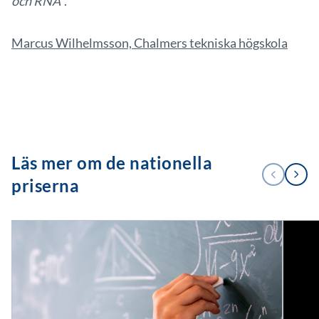
och RNA”
.
Marcus Wilhelmsson, Chalmers tekniska högskola
Läs mer om de nationella
1
FÖREGÅENDE
NÄSTA
/
priserna
4