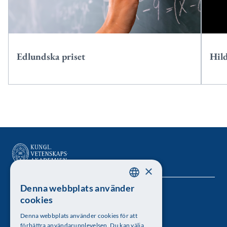
Edlundska priset
Hild
×
Denna webbplats använder
SWEDISH
Kungl. Vetenskapsakademien
cookies
ENGLISH
Besöksadress: Lilla Frescativägen 4A
Denna webbplats använder cookies för att
förbättra användarupplevelsen. Du kan välja