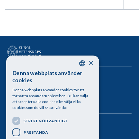
×
Denna webbplats använder
SWEDISH
Kungl. Vetenskapsakademien
cookies
ENGLISH
Besöksadress: Lilla Frescativägen 4A
Denna webbplats använder cookies för att
förbättra användarupplevelsen. Du kan välja
Telefon: 08-673 95 00
att acceptera alla cookies eller välja vilka
cookies som du vill ska användas.
STRIKT NÖDVÄNDIGT
Följ oss
PRESTANDA