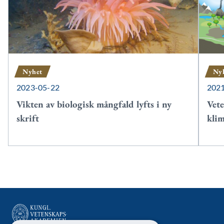
Nyhet
Ny
2023-05-22
202
Vikten av biologisk mångfald lyfts i ny
Vete
skrift
klim