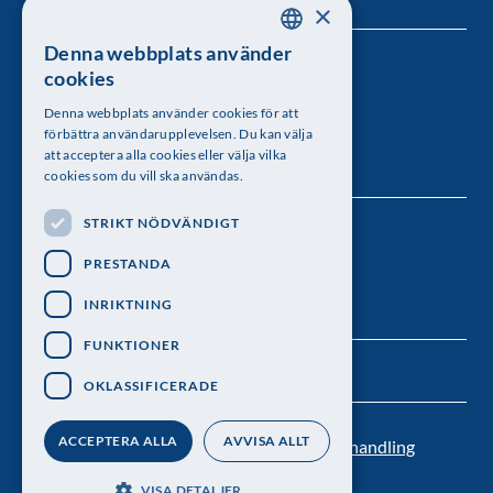
×
Denna webbplats använder
SWEDISH
Kungl. Vetenskapsakademien
cookies
ENGLISH
Besöksadress: Lilla Frescativägen 4A
Denna webbplats använder cookies för att
förbättra användarupplevelsen. Du kan välja
Telefon: 08-673 95 00
att acceptera alla cookies eller välja vilka
cookies som du vill ska användas.
STRIKT NÖDVÄNDIGT
Följ oss
PRESTANDA
INRIKTNING
FUNKTIONER
OKLASSIFICERADE
ACCEPTERA ALLA
AVVISA ALLT
Kontakt
Nyhetsbrev
Personuppgiftsbehandling
Pressrum
VISA DETALJER