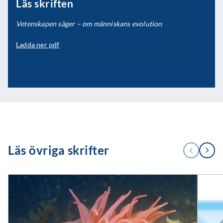
Läs skriften
Vetenskapen säger – om människans evolution
Ladda ner pdf
1
Läs övriga skrifter
FÖREGÅENDE
NÄSTA
/
4