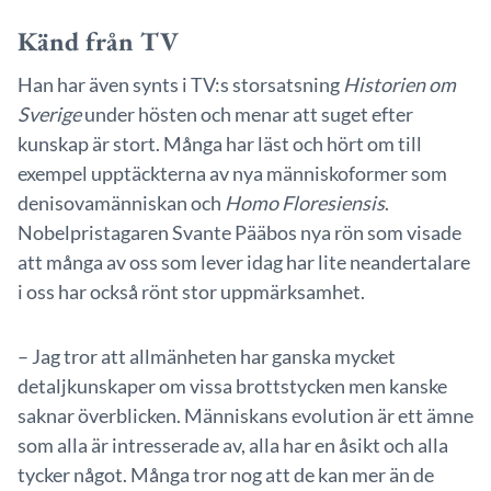
Känd från TV
Han har även synts i TV:s storsatsning
Historien om
Sverige
under hösten och menar att suget efter
kunskap är stort. Många har läst och hört om till
exempel upptäckterna av nya människoformer som
denisovamänniskan och
Homo Floresiensis
.
Nobelpristagaren Svante Pääbos nya rön som visade
att många av oss som lever idag har lite neandertalare
i oss har också rönt stor uppmärksamhet.
– Jag tror att allmänheten har ganska mycket
detaljkunskaper om vissa brottstycken men kanske
saknar överblicken. Människans evolution är ett ämne
som alla är intresserade av, alla har en åsikt och alla
tycker något. Många tror nog att de kan mer än de