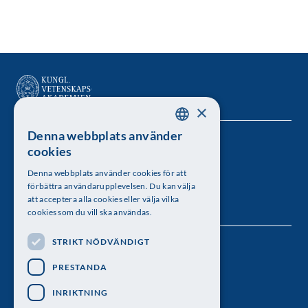
×
Denna webbplats använder
SWEDISH
Kungl. Vetenskapsakademien
cookies
ENGLISH
Besöksadress: Lilla Frescativägen 4A
Denna webbplats använder cookies för att
förbättra användarupplevelsen. Du kan välja
Telefon: 08-673 95 00
att acceptera alla cookies eller välja vilka
cookies som du vill ska användas.
STRIKT NÖDVÄNDIGT
Följ oss
PRESTANDA
INRIKTNING