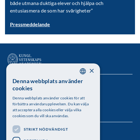
både utmana duktiga elever och hjälpa och
entusiasmera de som har svårigheter”
Pressmeddelande
×
Denna webbplats använder
SWEDISH
Kungl. Vetenskapsakademien
cookies
ENGLISH
Besöksadress: Lilla Frescativägen 4A
Denna webbplats använder cookies för att
förbättra användarupplevelsen. Du kan välja
Telefon: 08-673 95 00
att acceptera alla cookies eller välja vilka
cookies som du vill ska användas.
STRIKT NÖDVÄNDIGT
Följ oss