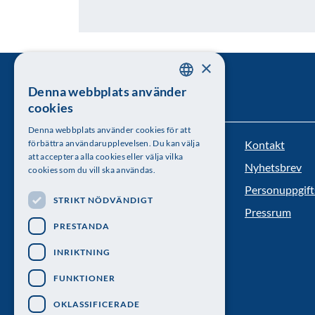
×
Denna webbplats använder
SWEDISH
cookies
ENGLISH
Denna webbplats använder cookies för att
Kontakt
förbättra användarupplevelsen. Du kan välja
Kungl. Vetenskapsakademien
att acceptera alla cookies eller välja vilka
Nyhetsbrev
cookies som du vill ska användas.
Besöksadress: Lilla Frescativägen 4A
Personuppgift
STRIKT NÖDVÄNDIGT
Telefon: 08-673 95 00
Pressrum
PRESTANDA
INRIKTNING
FUNKTIONER
OKLASSIFICERADE