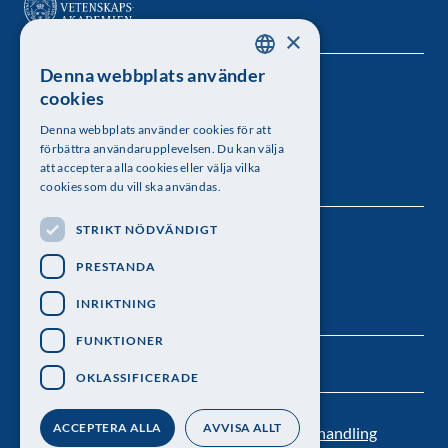
×
Denna webbplats använder
SWEDISH
Kungl. Vetenskapsakademien
cookies
ENGLISH
Besöksadress: Lilla Frescativägen 4A
Denna webbplats använder cookies för att
förbättra användarupplevelsen. Du kan välja
Telefon: 08-673 95 00
att acceptera alla cookies eller välja vilka
cookies som du vill ska användas.
STRIKT NÖDVÄNDIGT
Följ oss
PRESTANDA
INRIKTNING
FUNKTIONER
OKLASSIFICERADE
ACCEPTERA ALLA
AVVISA ALLT
Kontakt
Nyhetsbrev
Personuppgiftsbehandling