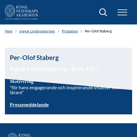
Sök
Hem
Ingvar Lindqvistprisen
Pristagare
Per-Olof Staberg
Per-Olof Staberg
Ingvar Lindqvistprisen - Fysik 1997
Motivering
"för hans engagerande och inspirerande insatser som
lärare"
Pressmeddelande