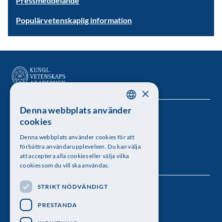
Pressmeddelande
Populärvetenskaplig information
×
Denna webbplats använder
SWEDISH
Kungl. Vetenskapsakademien
cookies
ENGLISH
Besöksadress: Lilla Frescativägen 4A
Denna webbplats använder cookies för att
förbättra användarupplevelsen. Du kan välja
Telefon: 08-673 95 00
att acceptera alla cookies eller välja vilka
cookies som du vill ska användas.
STRIKT NÖDVÄNDIGT
Följ oss
PRESTANDA