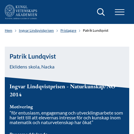
Sök
Hem
Ingvar Lindqvistprisen
Pristagare
Patrik Lundqvist
Patrik Lundqvist
Eklidens skola, Nacka
Ingvar Lindqvistprisen - Naturkunskap/NO
2014
Motivering
”för entusiasm, engagemang och utvecklingsarbete som
har lett till att elevernas intresse för och kunskap inom
matematik och naturvetenskap har ökat”