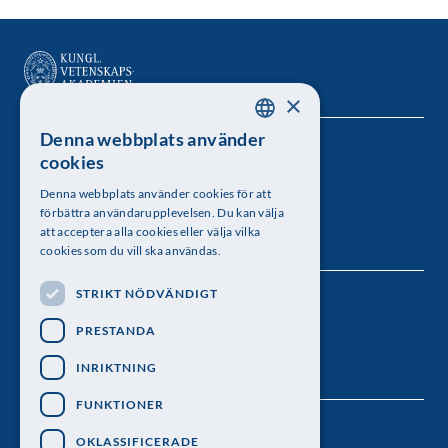
×
Denna webbplats använder
SWEDISH
Kungl. Vetenskapsakademien
cookies
ENGLISH
Besöksadress: Lilla Frescativägen 4A
Denna webbplats använder cookies för att
förbättra användarupplevelsen. Du kan välja
Telefon: 08-673 95 00
att acceptera alla cookies eller välja vilka
cookies som du vill ska användas.
STRIKT NÖDVÄNDIGT
Följ oss
PRESTANDA
INRIKTNING
FUNKTIONER
OKLASSIFICERADE