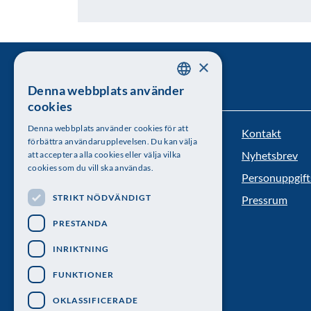
×
Denna webbplats använder
SWEDISH
cookies
ENGLISH
Denna webbplats använder cookies för att
Kontakt
Kungl. Vetenskapsakademien
förbättra användarupplevelsen. Du kan välja
Nyhetsbrev
att acceptera alla cookies eller välja vilka
Besöksadress: Lilla Frescativägen 4A
cookies som du vill ska användas.
Personuppgift
Telefon: 08-673 95 00
STRIKT NÖDVÄNDIGT
Pressrum
PRESTANDA
INRIKTNING
FUNKTIONER
OKLASSIFICERADE