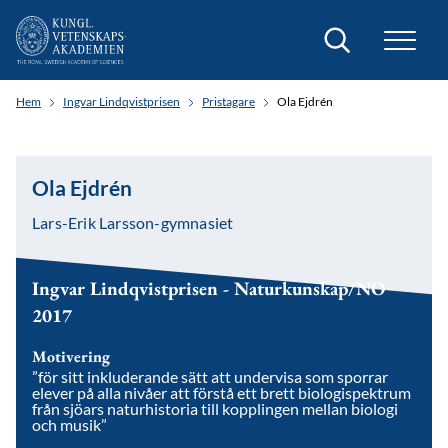
Sök
Hem
Ingvar Lindqvistprisen
Pristagare
Ola Ejdrén
Ola Ejdrén
Lars-Erik Larsson-gymnasiet
Ingvar Lindqvistprisen - Naturkunskap/NO
2017
Motivering
”för sitt inkluderande sätt att undervisa som sporrar
elever på alla nivåer att förstå ett brett biologispektrum
från sjöars naturhistoria till kopplingen mellan biologi
och musik”