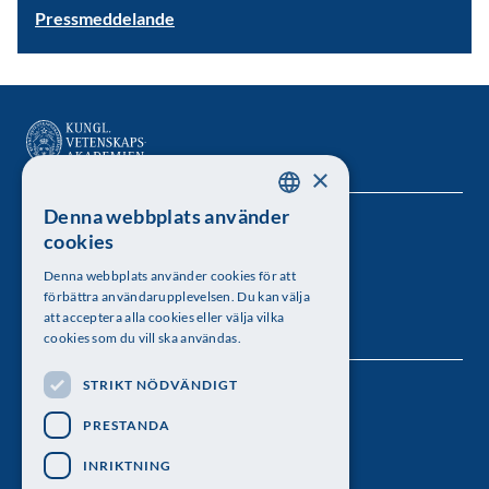
Pressmeddelande
×
Denna webbplats använder
SWEDISH
Kungl. Vetenskapsakademien
cookies
ENGLISH
Besöksadress: Lilla Frescativägen 4A
Denna webbplats använder cookies för att
förbättra användarupplevelsen. Du kan välja
Telefon: 08-673 95 00
att acceptera alla cookies eller välja vilka
cookies som du vill ska användas.
STRIKT NÖDVÄNDIGT
Följ oss
PRESTANDA
INRIKTNING