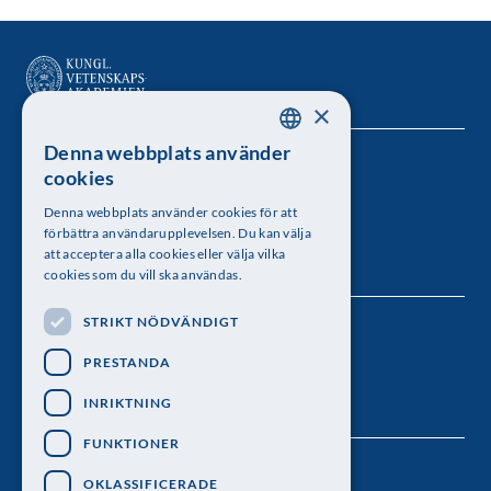
×
Denna webbplats använder
SWEDISH
Kungl. Vetenskapsakademien
cookies
ENGLISH
Besöksadress: Lilla Frescativägen 4A
Denna webbplats använder cookies för att
förbättra användarupplevelsen. Du kan välja
Telefon: 08-673 95 00
att acceptera alla cookies eller välja vilka
cookies som du vill ska användas.
STRIKT NÖDVÄNDIGT
Följ oss
PRESTANDA
INRIKTNING
FUNKTIONER
OKLASSIFICERADE