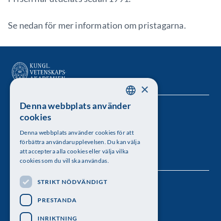
Se nedan för mer information om pristagarna.
×
Denna webbplats använder
SWEDISH
Kungl. Vetenskapsakademien
cookies
ENGLISH
Besöksadress: Lilla Frescativägen 4A
Denna webbplats använder cookies för att
förbättra användarupplevelsen. Du kan välja
Telefon: 08-673 95 00
att acceptera alla cookies eller välja vilka
cookies som du vill ska användas.
STRIKT NÖDVÄNDIGT
Följ oss
PRESTANDA
INRIKTNING