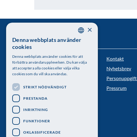
×
Denna webbplats använder
SWEDISH
cookies
ENGLISH
Denna webbplats använder cookies för att
Kontakt
Kungl. Vetenskapsakademien
förbättra användarupplevelsen. Du kan välja
Nyhetsbrev
att acceptera alla cookies eller välja vilka
Besöksadress: Lilla Frescativägen 4A
cookies som du vill ska användas.
Personuppgift
Telefon: 08-673 95 00
STRIKT NÖDVÄNDIGT
Pressrum
PRESTANDA
INRIKTNING
FUNKTIONER
OKLASSIFICERADE