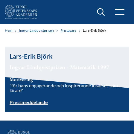
Sök
Hem
Ingvar Lindqvistprisen
Pristagare
Lars-Erik Björk
Lars-Erik Björk
Ingvar Lindqvistprisen - Matematik 1997
Motivering
"för hans engagerande och inspirerande insatser som
lärare"
Pressmeddelande