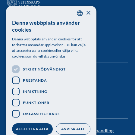
×
Denna webbplats använder
SWEDISH
Kungl. Vetenskapsakademien
cookies
ENGLISH
Besöksadress: Lilla Frescativägen 4A
Denna webbplats använder cookies för att
förbättra användarupplevelsen. Du kan välja
Telefon: 08-673 95 00
att acceptera alla cookies eller välja vilka
cookies som du vill ska användas.
STRIKT NÖDVÄNDIGT
Följ oss
PRESTANDA
INRIKTNING
FUNKTIONER
OKLASSIFICERADE
ACCEPTERA ALLA
AVVISA ALLT
Kontakt
Nyhetsbrev
Personuppgiftsbehandling