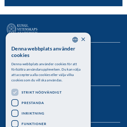
×
Denna webbplats använder
SWEDISH
Kungl. Vetenskapsakademien
cookies
ENGLISH
Besöksadress: Lilla Frescativägen 4A
Denna webbplats använder cookies för att
förbättra användarupplevelsen. Du kan välja
Telefon: 08-673 95 00
att acceptera alla cookies eller välja vilka
cookies som du vill ska användas.
STRIKT NÖDVÄNDIGT
Följ oss
PRESTANDA
INRIKTNING
FUNKTIONER