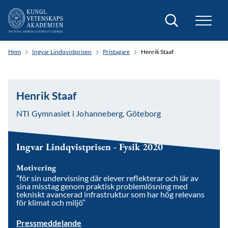
Sök
Hem
Ingvar Lindqvistprisen
Pristagare
Henrik Staaf
Henrik Staaf
NTI Gymnasiet i Johanneberg, Göteborg
Ingvar Lindqvistprisen - Fysik 2020
Motivering
”för sin undervisning där elever reflekterar och lär av
sina misstag genom praktisk problemlösning med
tekniskt avancerad infrastruktur som har hög relevans
för klimat och miljö”
Pressmeddelande