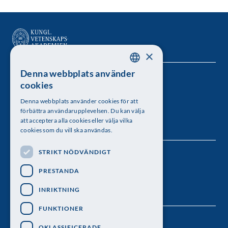
×
Denna webbplats använder
SWEDISH
Kungl. Vetenskapsakademien
cookies
ENGLISH
Besöksadress: Lilla Frescativägen 4A
Denna webbplats använder cookies för att
förbättra användarupplevelsen. Du kan välja
Telefon: 08-673 95 00
att acceptera alla cookies eller välja vilka
cookies som du vill ska användas.
STRIKT NÖDVÄNDIGT
Följ oss
PRESTANDA
INRIKTNING
FUNKTIONER
OKLASSIFICERADE