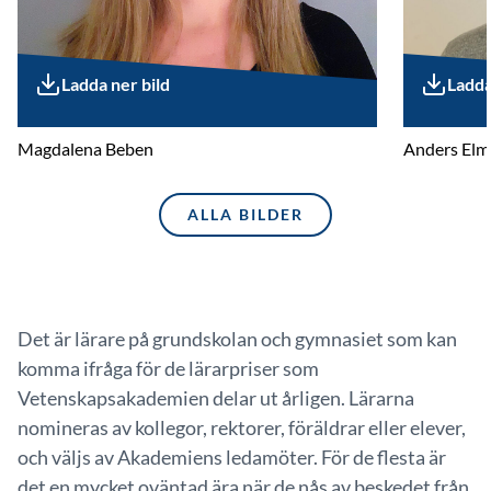
Ladda ner bild
Ladda
Magdalena Beben
Anders Elm
ALLA BILDER
Det är lärare på grundskolan och gymnasiet som kan
komma ifråga för de lärarpriser som
Vetenskapsakademien delar ut årligen. Lärarna
nomineras av kollegor, rektorer, föräldrar eller elever,
och väljs av Akademiens ledamöter. För de flesta är
det en mycket oväntad ära när de nås av beskedet från