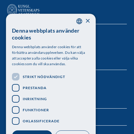
×
Denna webbplats använder
SWEDISH
Kungl. Vetenskapsakademien
cookies
ENGLISH
Besöksadress: Lilla Frescativägen 4A
Denna webbplats använder cookies för att
förbättra användarupplevelsen. Du kan välja
Telefon: 08-673 95 00
att acceptera alla cookies eller välja vilka
cookies som du vill ska användas.
STRIKT NÖDVÄNDIGT
Följ oss
PRESTANDA
INRIKTNING
FUNKTIONER
OKLASSIFICERADE