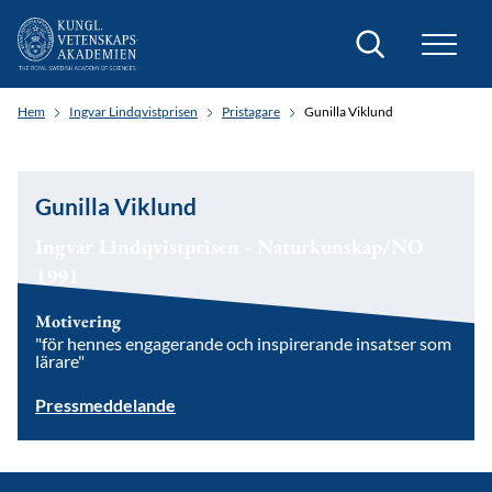
Sök
Hem
Ingvar Lindqvistprisen
Pristagare
Gunilla Viklund
Gunilla Viklund
Ingvar Lindqvistprisen - Naturkunskap/NO
1991
Motivering
"för hennes engagerande och inspirerande insatser som
lärare"
Pressmeddelande