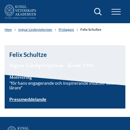
Sök
Hem
Ingvar Lindqvistprisen
Pristagare
Felix Schultze
Felix Schultze
Ingvar Lindqvistprisen - Kemi 1994
Motivering
"för hans engagerande och inspirerande insatser som
lärare"
Pressmeddelande