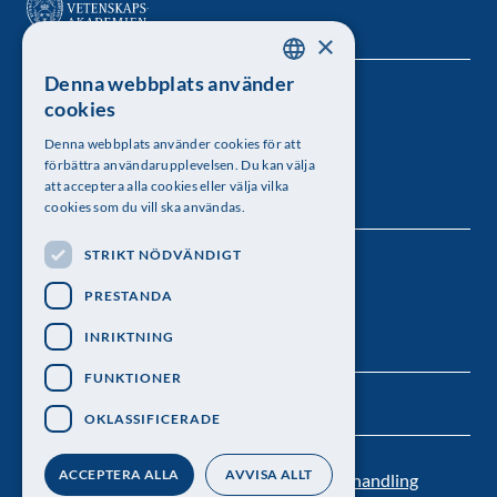
×
Denna webbplats använder
SWEDISH
Kungl. Vetenskapsakademien
cookies
ENGLISH
Besöksadress: Lilla Frescativägen 4A
Denna webbplats använder cookies för att
förbättra användarupplevelsen. Du kan välja
Telefon: 08-673 95 00
att acceptera alla cookies eller välja vilka
cookies som du vill ska användas.
STRIKT NÖDVÄNDIGT
Följ oss
PRESTANDA
INRIKTNING
FUNKTIONER
OKLASSIFICERADE
ACCEPTERA ALLA
AVVISA ALLT
Kontakt
Nyhetsbrev
Personuppgiftsbehandling