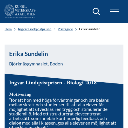
Sök
Hem
Ingvar Lindqvistprisen
Pristagare
Erika Sundelin
Erika Sundelin
Björknäsgymnasiet, Boden
Ingvar Lindqvistprisen - Biologi 2018
Motivering
”för att hon med höga förväntningar och bra balans
mellan skratt och studier ser till att alla elever får
möjlighet att utvecklas i en trygg och stimulerande
studiemiljö. Med ett strukturerat elevcentrerat
arbetssätt, som innebär kontinuerlig feedback och
dialog med alla i klassen, ges alla elever en möjlighet att
utvecklas maximalt”