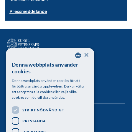
Pressmeddelande
×
Denna webbplats använder
SWEDISH
Kungl. Vetenskapsakademien
cookies
ENGLISH
Besöksadress: Lilla Frescativägen 4A
Denna webbplats använder cookies för att
förbättra användarupplevelsen. Du kan välja
Telefon: 08-673 95 00
att acceptera alla cookies eller välja vilka
cookies som du vill ska användas.
STRIKT NÖDVÄNDIGT
Följ oss
PRESTANDA
INRIKTNING