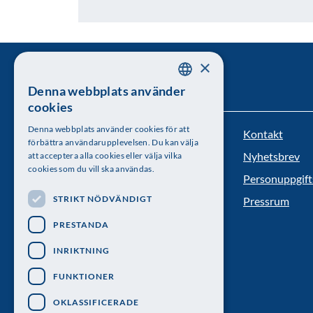
×
Denna webbplats använder
SWEDISH
cookies
ENGLISH
Denna webbplats använder cookies för att
Kontakt
Kungl. Vetenskapsakademien
förbättra användarupplevelsen. Du kan välja
Nyhetsbrev
att acceptera alla cookies eller välja vilka
Besöksadress: Lilla Frescativägen 4A
cookies som du vill ska användas.
Personuppgift
Telefon: 08-673 95 00
STRIKT NÖDVÄNDIGT
Pressrum
PRESTANDA
INRIKTNING
FUNKTIONER
OKLASSIFICERADE