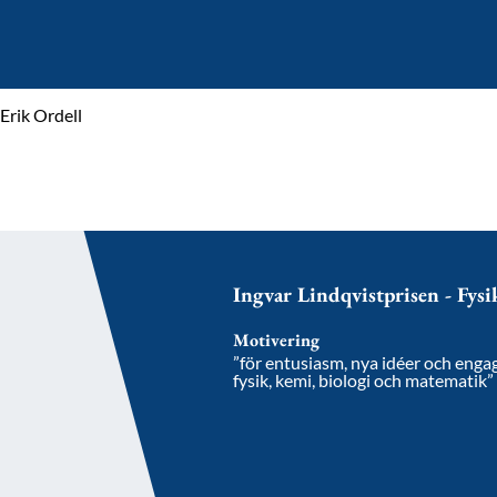
Erik Ordell
Ingvar Lindqvistprisen - Fys
Motivering
”för entusiasm, nya idéer och enga
fysik, kemi, biologi och matematik”