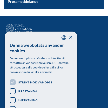
Pressmeddelande
×
Denna webbplats använder
SWEDISH
Kungl. Vetenskapsakademien
cookies
ENGLISH
Besöksadress: Lilla Frescativägen 4A
Denna webbplats använder cookies för att
förbättra användarupplevelsen. Du kan välja
Telefon: 08-673 95 00
att acceptera alla cookies eller välja vilka
cookies som du vill ska användas.
STRIKT NÖDVÄNDIGT
Följ oss
PRESTANDA
INRIKTNING