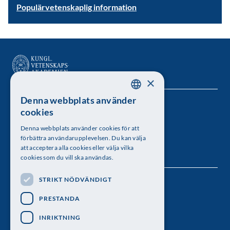
Populärvetenskaplig information
×
Denna webbplats använder
SWEDISH
Kungl. Vetenskapsakademien
cookies
ENGLISH
Besöksadress: Lilla Frescativägen 4A
Denna webbplats använder cookies för att
förbättra användarupplevelsen. Du kan välja
Telefon: 08-673 95 00
att acceptera alla cookies eller välja vilka
cookies som du vill ska användas.
STRIKT NÖDVÄNDIGT
Följ oss
PRESTANDA
INRIKTNING