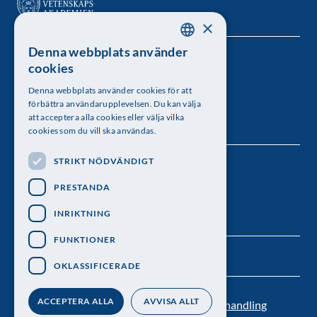
×
Denna webbplats använder
SWEDISH
Kungl. Vetenskapsakademien
cookies
ENGLISH
Besöksadress: Lilla Frescativägen 4A
Denna webbplats använder cookies för att
förbättra användarupplevelsen. Du kan välja
Telefon: 08-673 95 00
att acceptera alla cookies eller välja vilka
cookies som du vill ska användas.
STRIKT NÖDVÄNDIGT
Följ oss
PRESTANDA
INRIKTNING
FUNKTIONER
OKLASSIFICERADE
ACCEPTERA ALLA
AVVISA ALLT
Kontakt
Nyhetsbrev
Personuppgiftsbehandling