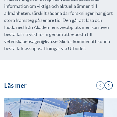
information om viktiga och aktuella ämnen till
allmänheten, särskilt sådana där forskningen har gjort
stora framsteg på senare tid. Den går att läsa och
ladda ned från Akademiens webbplats men kan även
beställas i tryckt form genom att e-posta till
vetenskapensager@kva.se. Skolor kommer att kunna
beställa klassuppsättningar via Utbudet.
1
Läs mer
FÖREGÅENDE
NÄSTA
/
3