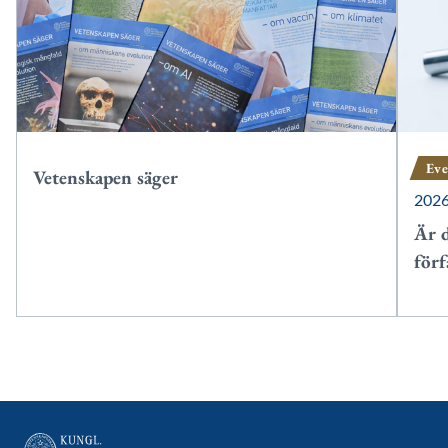
Ev
Vetenskapen säger
202
Är 
förf