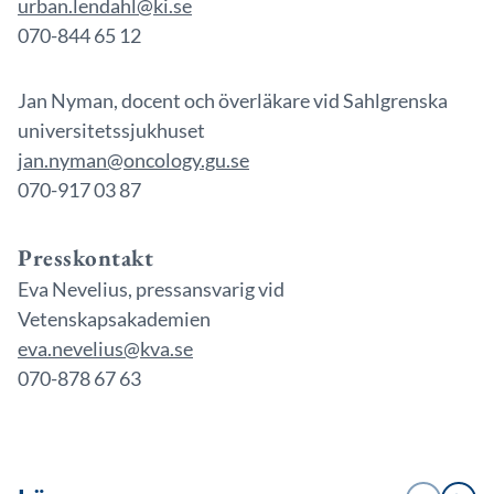
urban.lendahl@ki.se
070-844 65 12
Jan Nyman, docent och överläkare vid Sahlgrenska
universitetssjukhuset
jan.nyman@oncology.gu.se
070-917 03 87
Presskontakt
Eva Nevelius, pressansvarig vid
Vetenskapsakademien
eva.nevelius@kva.se
070-878 67 63
1