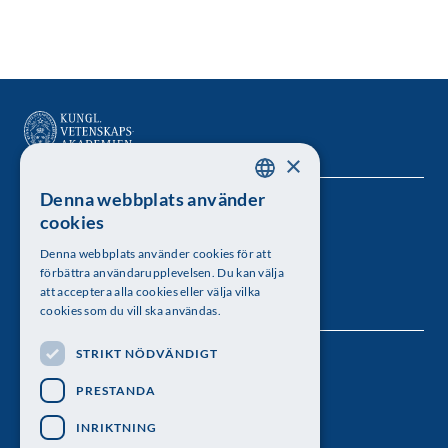
×
Denna webbplats använder
SWEDISH
Kungl. Vetenskapsakademien
cookies
ENGLISH
Besöksadress: Lilla Frescativägen 4A
Denna webbplats använder cookies för att
förbättra användarupplevelsen. Du kan välja
Telefon: 08-673 95 00
att acceptera alla cookies eller välja vilka
cookies som du vill ska användas.
STRIKT NÖDVÄNDIGT
Följ oss
PRESTANDA
INRIKTNING