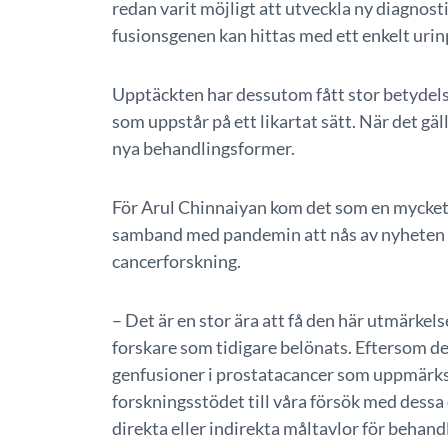
redan varit möjligt att utveckla ny diagnos
fusionsgenen kan hittas med ett enkelt urin
Upptäckten har dessutom fått stor betydel
som uppstår på ett likartat sätt. När det gäl
nya behandlingsformer.
För Arul Chinnaiyan kom det som en mycket 
samband med pandemin att nås av nyheten at
cancerforskning.
– Det är en stor ära att få den här utmärkels
forskare som tidigare belönats. Eftersom d
genfusioner i prostatacancer som uppmärk
forskningsstödet till våra försök med dess
direkta eller indirekta måltavlor för behandl