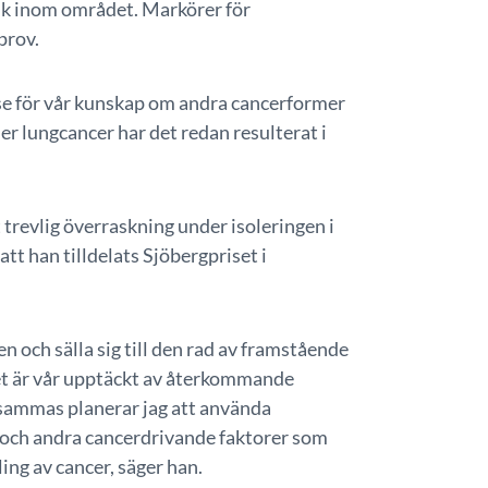
tik inom området. Markörer för
prov.
se för vår kunskap om andra cancerformer
ler lungcancer har det redan resulterat i
trevlig överraskning under isoleringen i
t han tilldelats Sjöbergpriset i
en och sälla sig till den rad av framstående
et är vår upptäckt av återkommande
sammas planerar jag att använda
a och andra cancerdrivande faktorer som
ing av cancer, säger han.