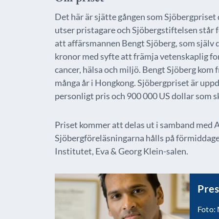
Det här är sjätte gången som Sjöbergpriset
utser pristagare och Sjöbergstiftelsen står f
att affärsmannen Bengt Sjöberg, som själv d
kronor med syfte att främja vetenskaplig f
cancer, hälsa och miljö. Bengt Sjöberg kom 
många år i Hongkong. Sjöbergpriset är uppde
personligt pris och 900 000 US dollar som sk
Priset kommer att delas ut i samband med
Sjöbergföreläsningarna hålls på förmiddage
Institutet, Eva & Georg Klein-salen.
Pres
Foto: