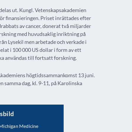
 delas ut. Kungl. Vetenskapsakademien
ör finansieringen. Priset inrättades efter
rabbats av cancer, donerat två miljarder
orskning med huvudsaklig inriktning på
från Lysekil men arbetade och verkade i
lat i 100 000 US dollar i form av ett
a användas till fortsatt forskning.
 Akademiens högtidssammankomst 13 juni.
n samma dag, kl. 9-11, på Karolinska
sbild
 Michigan Medicine