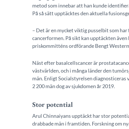
metod som innebar att han kunde identifier
På så sätt upptäcktes den aktuella fusionsg
– Det är en mycket viktig pusselbit som har 
cancerformen. På sikt kan upptäckten även l
priskommitténs ordförande Bengt Westerm
Näst efter basalcellscancer är prostatacanc
västvärlden, och i många länder den tumörs
män. Enligt Socialstyrelsen diagnosticeras va
2 200 män dog av sjukdomen år 2019.
Stor potential
Arul Chinnaiyans upptäckt har stor potentia
drabbade män i framtiden. Forskning om nya 