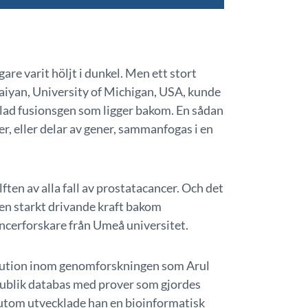
are varit höljt i dunkel. Men ett stort
iyan, University of Michigan, USA, kunde
kallad fusionsgen som ligger bakom. En sådan
r, eller delar av gener, sammanfogas i en
ften av alla fall av prostatacancer. Och det
 en starkt drivande kraft bakom
ncerforskare från Umeå universitet.
olution inom genomforskningen som Arul
publik databas med prover som gjordes
ssutom utvecklade han en bioinformatisk