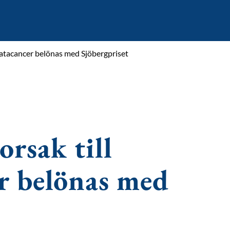
tatacancer belönas med Sjöbergpriset
rsak till
r belönas med