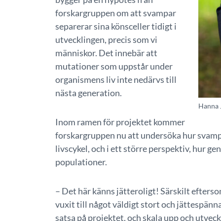
forskargruppen om att svampar
separerar sina könsceller tidigt i
utvecklingen, precis som vi
människor. Det innebär att
mutationer som uppstår under
organismens liv inte nedärvs till
nästa generation.
Hanna 
Inom ramen för projektet kommer
forskargruppen nu att undersöka hur svampar
livscykel, och i ett större perspektiv, hur g
populationer.
– Det här känns jätteroligt! Särskilt efters
vuxit till något väldigt stort och jättespänn
satsa på projektet, och skala upp och utveck