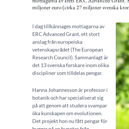
mottagarna av årets ERC Advanced Grant. 
miljoner euro (cirka 27 miljoner svenska kro
I dag tillkännages mottagarna av
ERC Advanced Grant, ett stort
anslag från europeiska
vetenskapsrådet (The European
Research Council). Sammanlagt är
det 13 svenska forskare inom olika
discipliner som tilldelas pengar.
Hanna Johannesson är professor i
botanik och har specialiserat sig
på att genom att studera svampar
öka kunskapen om evolutionen.
Det projekt hon nu fått pengar för
bygger på en hypotes från