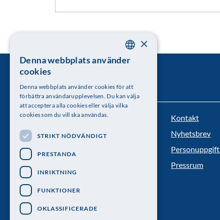
×
Denna webbplats använder
SWEDISH
cookies
ENGLISH
Denna webbplats använder cookies för att
förbättra användarupplevelsen. Du kan välja
att acceptera alla cookies eller välja vilka
cookies som du vill ska användas.
Kontakt
Kungl. Vetenskapsakademien
Nyhetsbrev
STRIKT NÖDVÄNDIGT
Besöksadress: Lilla Frescativägen 4A
Personuppgift
PRESTANDA
Telefon: 08-673 95 00
Pressrum
INRIKTNING
FUNKTIONER
OKLASSIFICERADE