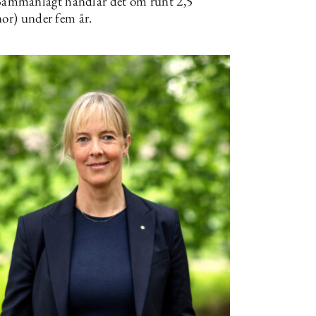
Sammanlagt handlar det om runt 2,5
nor) under fem år.