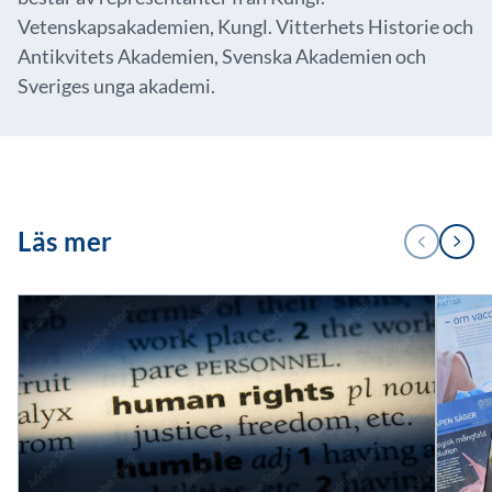
Vetenskapsakademien, Kungl. Vitterhets Historie och
Antikvitets Akademien, Svenska Akademien och
Sveriges unga akademi.
1
Läs mer
FÖREGÅENDE
NÄSTA
/
3