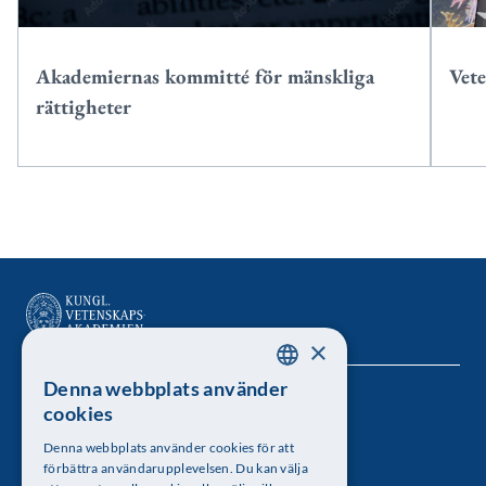
Akademiernas kommitté för mänskliga
Vete
rättigheter
×
Denna webbplats använder
SWEDISH
Kungl. Vetenskapsakademien
cookies
ENGLISH
Besöksadress: Lilla Frescativägen 4A
Denna webbplats använder cookies för att
förbättra användarupplevelsen. Du kan välja