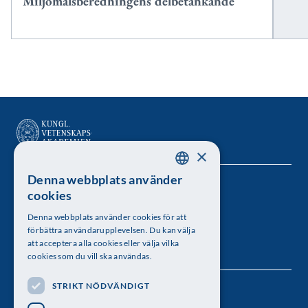
Miljömålsberedningens delbetänkande
×
Denna webbplats använder
SWEDISH
Kungl. Vetenskapsakademien
cookies
ENGLISH
Besöksadress: Lilla Frescativägen 4A
Denna webbplats använder cookies för att
förbättra användarupplevelsen. Du kan välja
Telefon: 08-673 95 00
att acceptera alla cookies eller välja vilka
cookies som du vill ska användas.
STRIKT NÖDVÄNDIGT
Följ oss