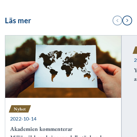
1
Läs mer
FÖREGÅENDE
NÄSTA
/
3
2
Y
a
Nyhet
2022-10-14
Akademien kommenterar