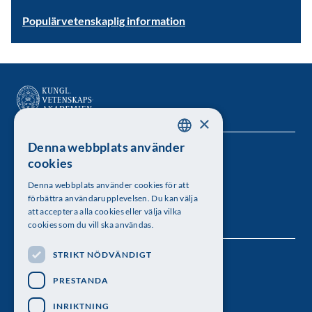
Populärvetenskaplig information
×
Denna webbplats använder
SWEDISH
Kungl. Vetenskapsakademien
cookies
ENGLISH
Besöksadress: Lilla Frescativägen 4A
Denna webbplats använder cookies för att
förbättra användarupplevelsen. Du kan välja
Telefon: 08-673 95 00
att acceptera alla cookies eller välja vilka
cookies som du vill ska användas.
STRIKT NÖDVÄNDIGT
Följ oss
PRESTANDA
INRIKTNING