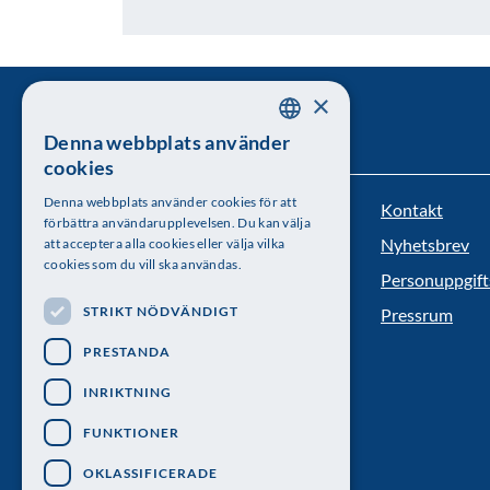
×
Denna webbplats använder
SWEDISH
cookies
ENGLISH
Denna webbplats använder cookies för att
Kontakt
Kungl. Vetenskapsakademien
förbättra användarupplevelsen. Du kan välja
Nyhetsbrev
att acceptera alla cookies eller välja vilka
Besöksadress: Lilla Frescativägen 4A
cookies som du vill ska användas.
Personuppgift
Telefon: 08-673 95 00
STRIKT NÖDVÄNDIGT
Pressrum
PRESTANDA
INRIKTNING
FUNKTIONER
OKLASSIFICERADE