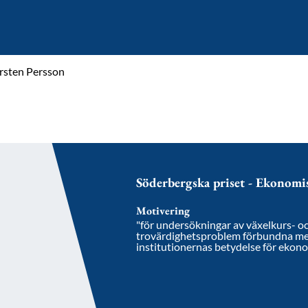
rsten Persson
Söderbergska priset - Ekonomi
Motivering
"för undersökningar av växelkurs- oc
trovärdighetsproblem förbundna med
institutionernas betydelse för ekon